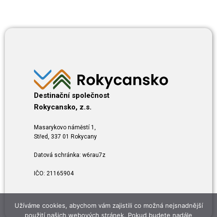
Destinační společnost
Rokycansko, z.s.
Masarykovo náměstí 1,
Střed, 337 01 Rokycany
Datová schránka: w6rau7z
IČO: 21165904
Užíváme cookies, abychom vám zajistili co možná nejsnadnější
použití našich webových stránek. Pokud budete nadále