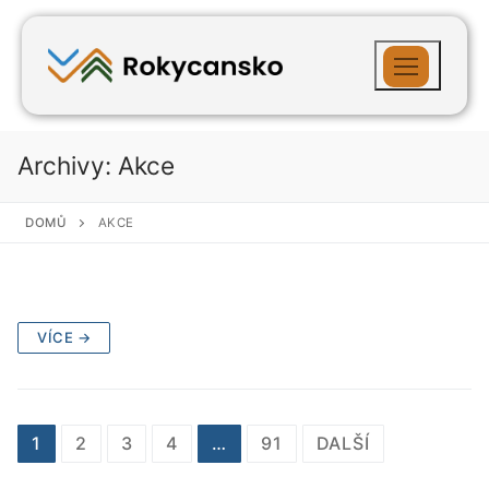
Archivy:
Akce
DOMŮ
AKCE
VÍCE →
1
2
3
4
…
91
DALŠÍ