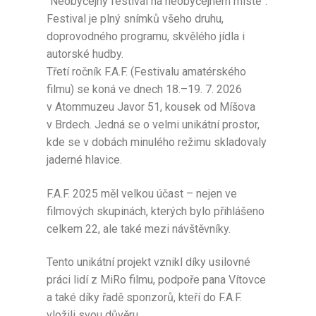
“Neobyčejný festival na neobyčejném místě”.
Festival je plný snímků všeho druhu,
doprovodného programu, skvělého jídla i
autorské hudby.
Třetí ročník F.A.F. (Festivalu amatérského
filmu) se koná ve dnech 18.–19. 7. 2026
v Atommuzeu Javor 51, kousek od Míšova
v Brdech. Jedná se o velmi unikátní prostor,
kde se v dobách minulého režimu skladovaly
jaderné hlavice.
F.A.F. 2025 měl velkou účast – nejen ve
filmových skupinách, kterých bylo přihlášeno
celkem 22, ale také mezi návštěvníky.
Tento unikátní projekt vznikl díky usilovné
práci lidí z MiRo filmu, podpoře pana Vítovce
a také díky řadě sponzorů, kteří do F.A.F.
vložili svou důvěru.