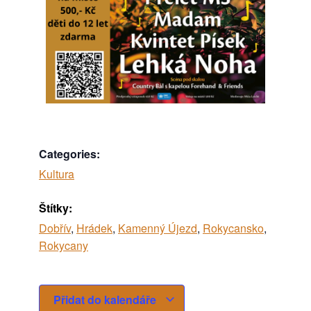
Categories:
Kultura
Štítky:
Dobřív
,
Hrádek
,
Kamenný Újezd
,
Rokycansko
,
Rokycany
Přidat do kalendáře