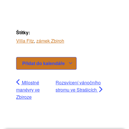
Štítky:
Villa Fitz
,
zámek Zbiroh
Přidat do kalendáře
Milostné
Rozsvícení vánočního
manévry ve
stromu ve Strašicích
Zbiroze